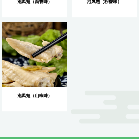
泡凤翅（卤香味）
泡凤翅（柠檬味）
泡凤翅（山椒味）